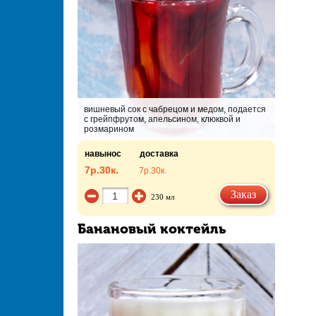
вишневый сок с чабрецом и медом, подается
с грейпфрутом, апельсином, клюквой и
розмарином
навынос
доставка
7р.
30к.
7р.
30к.
Заказ
230 мл
Банановый коктейль