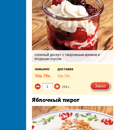
слоеный десерт с творожным кремом и
ягодным соусом
навынос
доставка
10р.
70к.
10р.
70к.
Заказ
210 г
Яблочный пирог