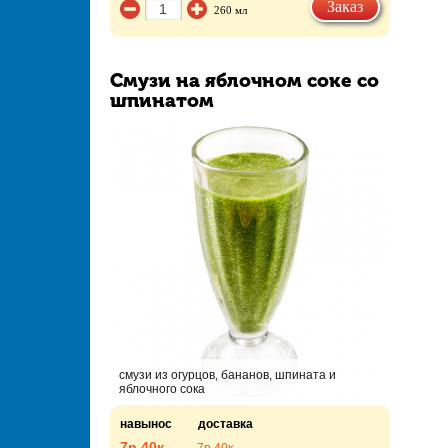
Заказ
260 мл
Смузи на яблочном соке со
шпинатом
смузи из огурцов, бананов, шпината и
яблочного сока
навынос
доставка
7р.
40к.