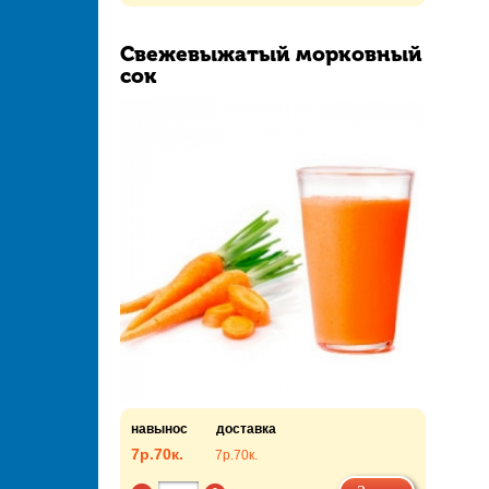
Свежевыжатый морковный
сок
навынос
доставка
7р.
70к.
7р.
70к.