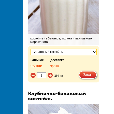
коктейль из бананов, молока и ванильного
мороженого
навынос
доставка
9р.
90к.
9р.
90к.
Заказ
280 мл
Клубнично-банановый
коктейль