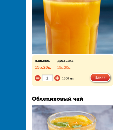
навынос
доставка
15р.
20к.
15р.
20к.
Заказ
1000 мл
Облепиховый чай