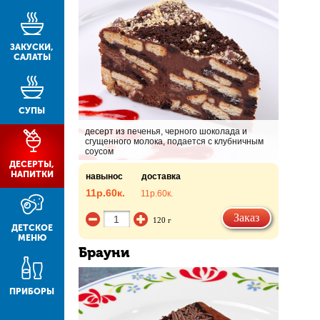
ЗАКУСКИ,
САЛАТЫ
СУПЫ
десерт из печенья, черного шоколада и
сгущенного молока, подается с клубничным
соусом
ДЕСЕРТЫ,
НАПИТКИ
навынос
доставка
11р.
60к.
11р.
60к.
Заказ
120 г
ДЕТСКОЕ
МЕНЮ
Брауни
ПРИБОРЫ