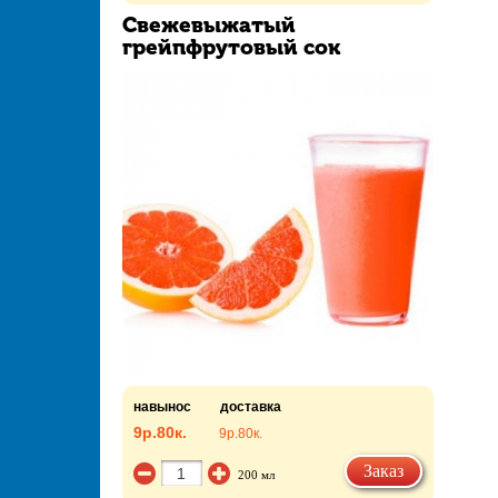
Свежевыжатый
грейпфрутовый сок
навынос
доставка
9р.
80к.
9р.
80к.
Заказ
200 мл