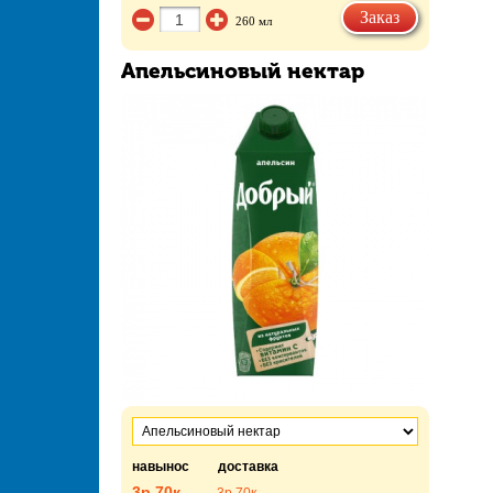
Заказ
260 мл
Апельсиновый нектар
навынос
доставка
3р.
70к.