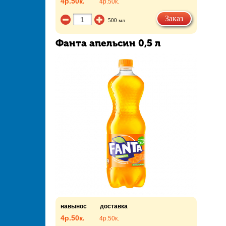
4р.
50к.
4р.
50к.
Заказ
500 мл
Фанта апельсин 0,5 л
навынос
доставка
4р.
50к.
4р.
50к.