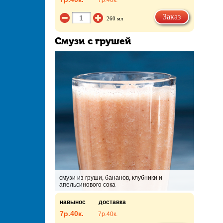
7р.
40к.
Заказ
260 мл
Смузи с грушей
смузи из груши, бананов, клубники и
апельсинового сока
навынос
доставка
7р.
40к.
7р.
40к.