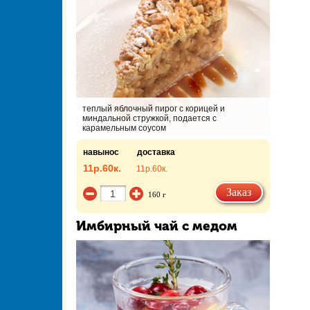
теплый яблочный пирог с корицей и
миндальной стружкой, подается с
карамельным соусом
навынос
доставка
11р.
60к.
11р.
60к.
Заказ
160 г
Имбирный чай с медом