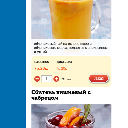
облепиховый чай на основе пюре и
облепихового морса, подается с апельсином
и мятой
навынос
доставка
7р.
20к.
7р.
20к.
Заказ
210 мл
Сбитень вишневый с
чабрецом