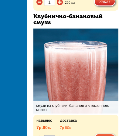
Заказ
200 мл
Клубнично-банановый
смузи
смузи из клубники, бананов и клюквенного
морса
навынос
доставка
7р.
80к.
7р.
80к.