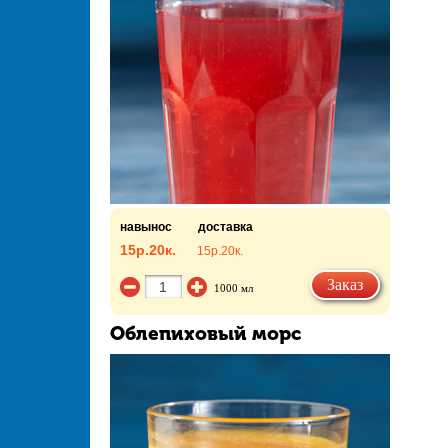
навынос
доставка
15р.
20к.
15р.
20к.
Заказ
1000 мл
Облепиховый морс