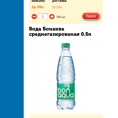
навынос
доставка
1р.
20к.
1р.
20к.
Заказ
500 мл
Вода Бонаква
среднегазированая 0.5л