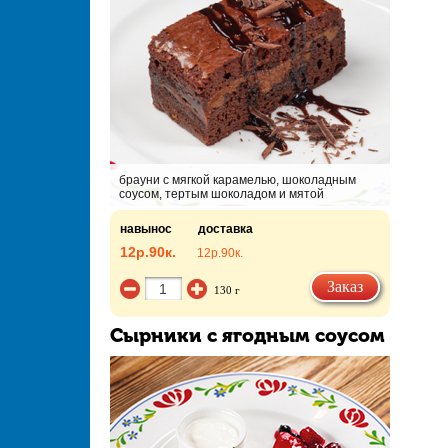
брауни с мягкой карамелью, шоколадным
соусом, тертым шоколадом и мятой
навынос
доставка
12р.
90к.
12р.
90к.
Заказ
130 г
Сырники с ягодным соусом