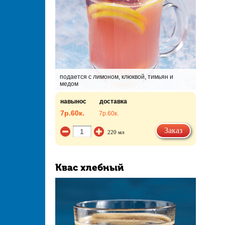
подается с лимоном, клюквой, тимьян и
медом
навынос
доставка
7р.
60к.
7р.
60к.
Заказ
220 мл
Квас хлебный