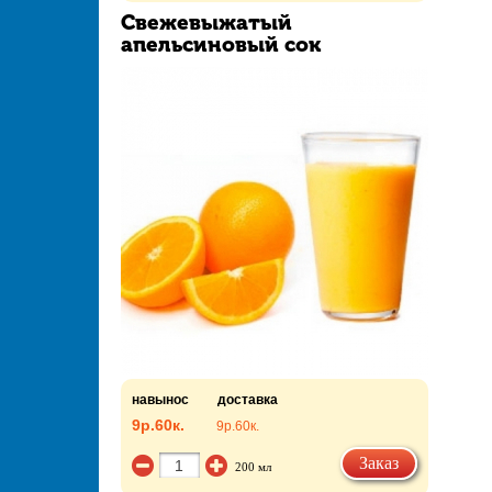
Свежевыжатый
апельсиновый сок
навынос
доставка
9р.
60к.
9р.
60к.
Заказ
200 мл