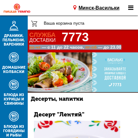
Минск-Васильки
Ваша корзина пуста
7773
СЛУЖБА
ДРАНИКИ,
ДОСТАВКИ
ПЕЛЬМЕНИ,
ВАРЕНИКИ
вс-чт
— с 11 до 22 часов,
пт-сб
— до 23.00
ДОМАШНИЕ
КОЛБАСКИ
БЛЮДА ИЗ
Десерты, напитки
КУРИЦЫ И
СВИНИНЫ
Десерт "Лентяй"
БЛЮДА ИЗ
ГОВЯДИНЫ
И РЫБЫ