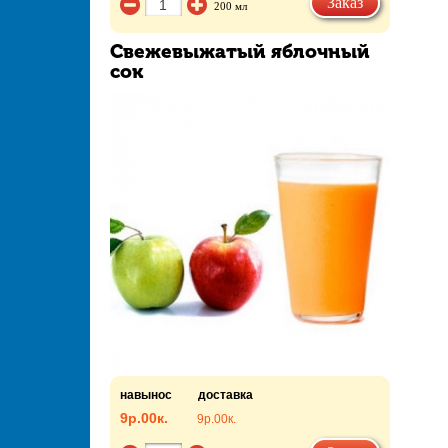
Заказ
200 мл
Свежевыжатый яблочный
сок
навынос
доставка
9р.
00к.
9р.
00к.