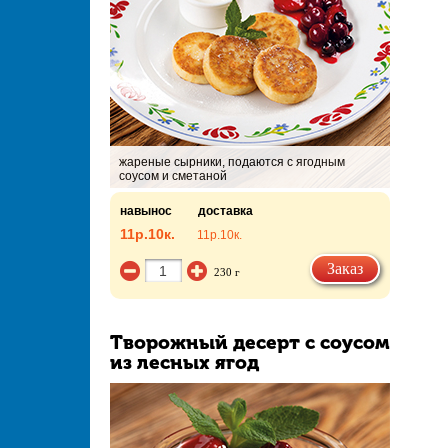
жареные сырники, подаются с ягодным
соусом и сметаной
навынос
доставка
11р.
10к.
11р.
10к.
Заказ
230 г
Творожный десерт с соусом
из лесных ягод