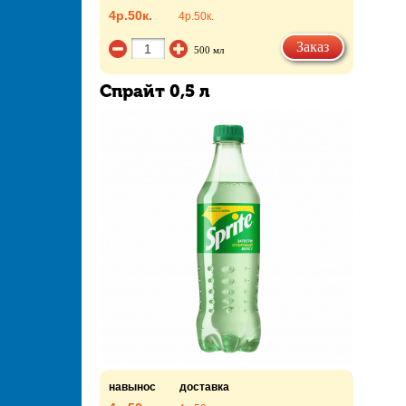
4р.
50к.
4р.
50к.
Заказ
500 мл
Спрайт 0,5 л
навынос
доставка